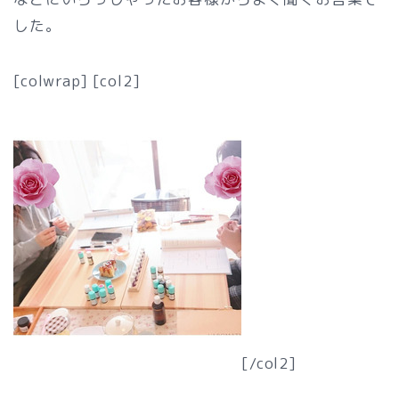
した。
[colwrap] [col2]
[/col2]