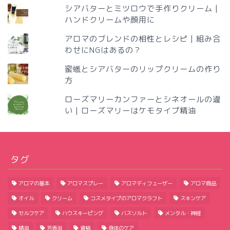
シアバターとミツロウで手作りクリーム |
ハンドクリームや顔用に
アロマのブレンドの相性とレシピ | 組み合
わせにNGはあるの？
蜜蠟とシアバターのリップクリームの作り
方
ローズマリーカンファーとシネオールの違
い | ローズマリーはケモタイプ精油
アロマの使い方
アロマテラピーの基本
タグ
アロマの基本
アロマスプレー
アロマディフューザー
アロマ商品
アロマクラフトの作り方
オイル
クリーム
コスメタイプのアロマクラフト
スキンケア
セルフケア
ハウスキーピング
バスソルト
メンタル・神経
精油・エッセンシャルオイル
精油
芳香浴
資格
身体のケア