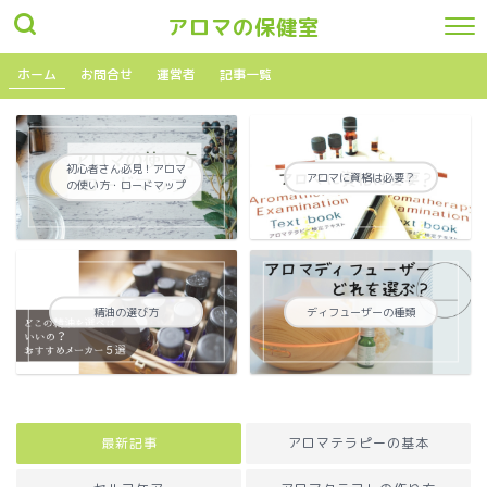
アロマの保健室
ホーム
お問合せ
運営者
記事一覧
初心者さん必見！アロマ
アロマに資格は必要？
の使い方・ロードマップ
精油の選び方
ディフューザーの種類
最新記事
アロマテラピーの基本