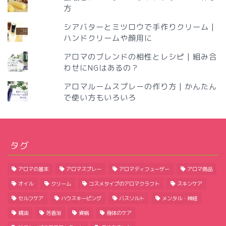
方
シアバターとミツロウで手作りクリーム |
ハンドクリームや顔用に
アロマのブレンドの相性とレシピ | 組み合
わせにNGはあるの？
アロマルームスプレーの作り方 | かんたん
で使い方もいろいろ
タグ
アロマの基本
アロマスプレー
アロマディフューザー
アロマ商品
オイル
クリーム
コスメタイプのアロマクラフト
スキンケア
セルフケア
ハウスキーピング
バスソルト
メンタル・神経
精油
芳香浴
資格
身体のケア