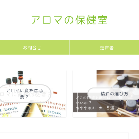
アロマの保健室
お問合せ
運営者
アロマに資格は必
精油の選び方
要？