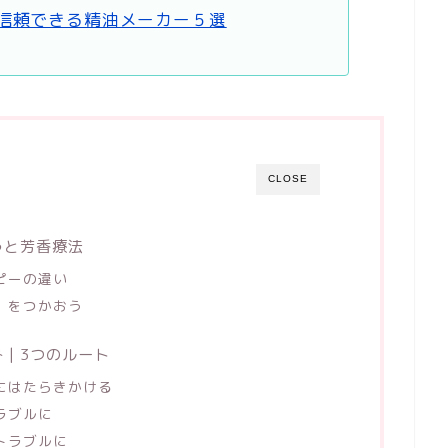
信頼できる精油メーカー５選
CLOSE
うと芳香療法
ピーの違い
）をつかおう
| 3つのルート
にはたらきかける
ラブルに
トラブルに