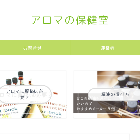
アロマの保健室
お問合せ
運営者
アロマに資格は必
精油の選び方
要？