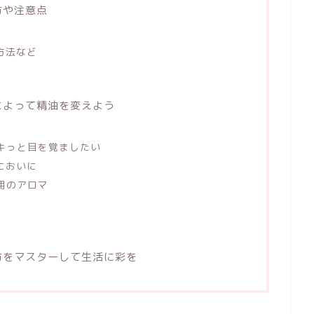
方や注意点
方法など
によって精油を変えよう
ャキっと目を覚ましたい
においに
作用のアロマ
方をマスターして生活に彩を